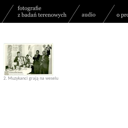
2. Muzykanci grają na weselu