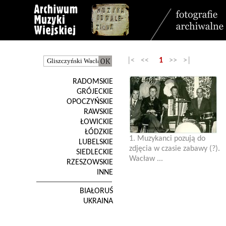
|< <<
1
>> >|
RADOMSKIE
GRÓJECKIE
OPOCZYŃSKIE
RAWSKIE
ŁOWICKIE
ŁÓDZKIE
1. Muzykanci pozują do
LUBELSKIE
zdjęcia w czasie zabawy (?).
SIEDLECKIE
Wacław ...
RZESZOWSKIE
INNE
BIAŁORUŚ
UKRAINA