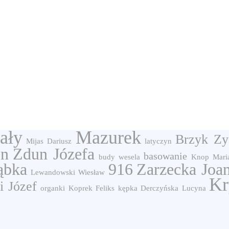
ały
Mazurek
Brzyk Zy
Mijas Dariusz
latyczyn
on
Zdun Józefa
basowanie
budy
wesela
Knop Mari
ąbka
916
Zarzecka Joa
Lewandowski Wiesław
Kr
i Józef
organki
Koprek Feliks
kępka
Derczyńska Lucyna