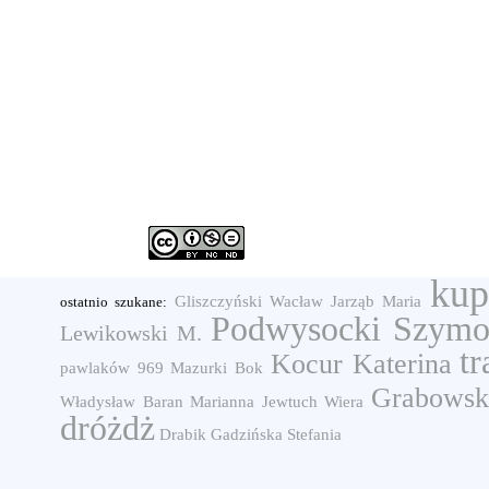
kup
Gliszczyński Wacław
Jarząb Maria
ostatnio szukane:
Podwysocki Szym
Lewikowski M.
tr
Kocur Katerina
pawlaków
969
Mazurki
Bok
Grabowsk
Władysław
Baran Marianna
Jewtuch Wiera
dróżdż
Drabik
Gadzińska Stefania