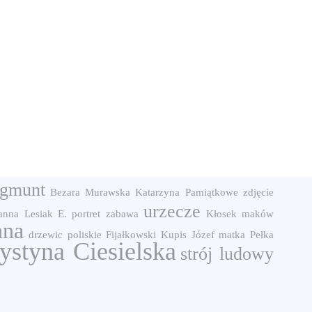
gmunt
Bezara
Murawska Katarzyna
Pamiątkowe zdjęcie
urzecze
anna
Lesiak E.
portret
zabawa
Kłosek
maków
nna
drzewic
poliskie
Fijałkowski
Kupis Józef
matka
Pełka
ystyna Ciesielska
strój ludowy