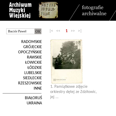
|< <<
1
>> >|
RADOMSKIE
GRÓJECKIE
OPOCZYŃSKIE
RAWSKIE
ŁOWICKIE
ŁÓDZKIE
LUBELSKIE
SIEDLECKIE
RZESZOWSKIE
1. Pamiątkowe zdjęcie
INNE
orkiestry dętej ze Zdziłowic,
jej ...
BIAŁORUŚ
UKRAINA