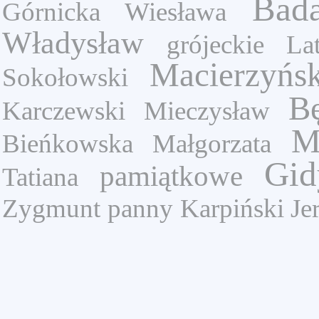
Bad
Górnicka Wiesława
Władysław
grójeckie
La
Macierzyńs
Sokołowski
B
Karczewski Mieczysław
M
Bieńkowska Małgorzata
Gid
pamiątkowe
Tatiana
Zygmunt
panny
Karpiński Je