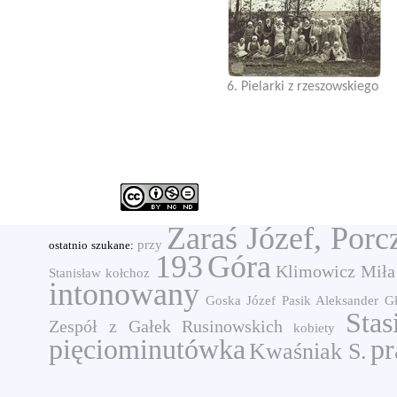
6. Pielarki z rzeszowskiego
Zaraś Józef, Porc
przy
ostatnio szukane:
193
Góra
Klimowicz Miła
Stanisław
kołchoz
intonowany
Goska Józef
Pasik Aleksander
G
Stas
Zespół z Gałek Rusinowskich
kobiety
pięciominutówka
pr
Kwaśniak S.