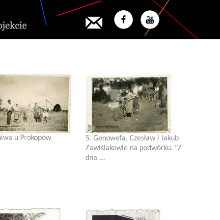
niwa u Prokopów
5. Genowefa, Czesław i Jakub
Zawiślakowie na podwórku. "Z
dna ...