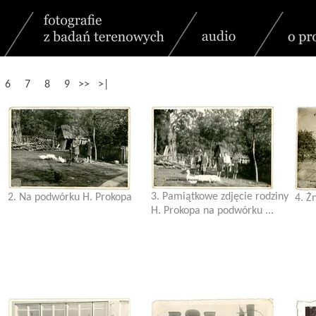
6
7
8
9
>>
>|
3. Pamiątkowe zdjęcie rodziny
2. Na podwórku H. Prokopa
4. Ż
H. Prokopa na podwórku ...