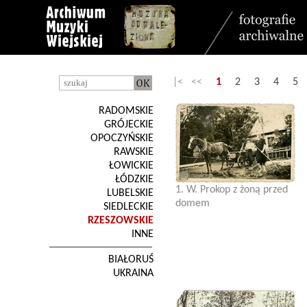
|< <<
1
2
3
4
5
RADOMSKIE
GRÓJECKIE
OPOCZYŃSKIE
RAWSKIE
ŁOWICKIE
ŁÓDZKIE
1. W. Prokop z żoną przed
LUBELSKIE
domem
SIEDLECKIE
RZESZOWSKIE
INNE
BIAŁORUŚ
UKRAINA