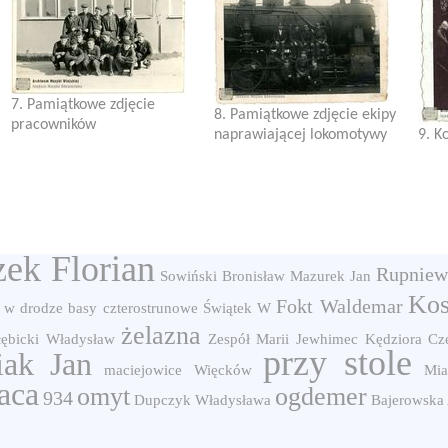
7. Pamiątkowe zdjęcie
8. Pamiątkowe zdjęcie ekipy
pracowników
naprawiającej lokomotywy
9. K
zek Florian
Rupniew
Sowiński Bronisław
Mazurek Jan
Kos
Fokt Waldemar
w drodze
basy czterostrunowe
Świątek W
żelazna
łębicki Władysław
Zespół Marii Jewhimec
Kędziora Cz
przy stole
iak Jan
maciejowice
Więcków
Mia
aca
omyt
ogdemer
934
Dupczyk Władysława
Bajerowska