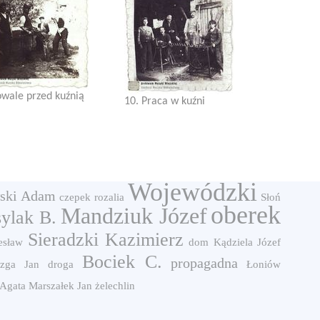
owale przed kuźnią
10. Praca w kuźni
Wojewódzki
ski Adam
czepek
rozalia
Słoń
oberek
Mandziuk Józef
ylak B.
Sieradzki Kazimierz
esław
dom
Kądziela Józef
Bociek C.
propagadna
zga Jan
droga
Łoniów
 Agata
Marszałek Jan
żelechlin