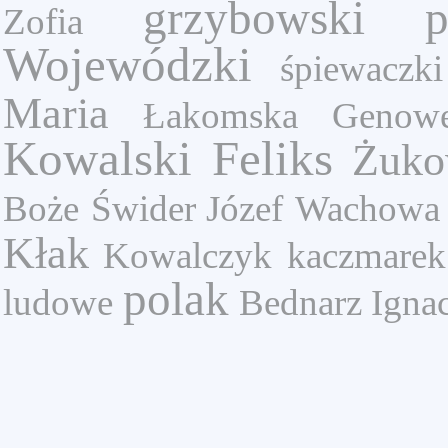
grzybowski
p
Zofia
Wojewódzki
śpiewaczk
Maria
Łakomska Genowe
Kowalski Feliks
Żuko
Boże
Świder Józef
Wachowa 
Kłak
Kowalczyk
kaczmarek
polak
ludowe
Bednarz Igna