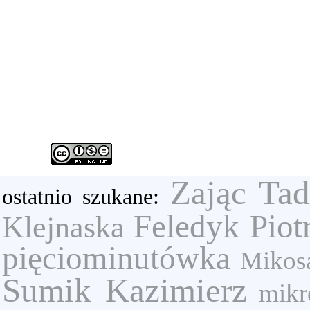
Zając Tad
ostatnio szukane:
Feledyk Piot
Klejnaska
pięciominutówka
Mikos
Sumik Kazimierz
mikr