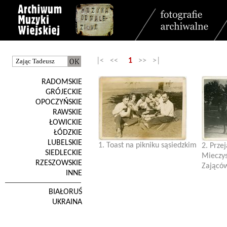
|< <<
1
>> >|
RADOMSKIE
GRÓJECKIE
OPOCZYŃSKIE
RAWSKIE
ŁOWICKIE
ŁÓDZKIE
LUBELSKIE
1. Toast na pikniku sąsiedzkim
2. Prze
SIEDLECKIE
Mieczys
RZESZOWSKIE
Zająców 
INNE
BIAŁORUŚ
UKRAINA