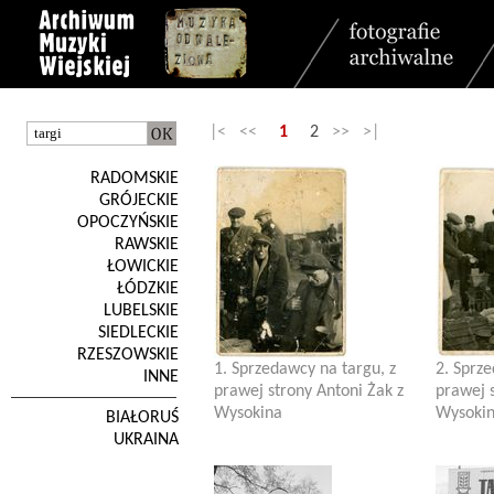
|< <<
1
2
>> >|
RADOMSKIE
GRÓJECKIE
OPOCZYŃSKIE
RAWSKIE
ŁOWICKIE
ŁÓDZKIE
LUBELSKIE
SIEDLECKIE
RZESZOWSKIE
1. Sprzedawcy na targu, z
2. Sprze
INNE
prawej strony Antoni Żak z
prawej s
Wysokina
Wysoki
BIAŁORUŚ
UKRAINA