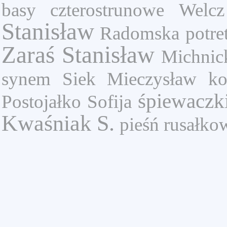
basy czterostrunowe
Welc
Stanisław
Radomska
potre
Zaraś Stanisław
Michnic
synem
Siek Mieczysław
ko
śpiewaczk
Postojałko Sofija
Kwaśniak S.
pieśń rusałko