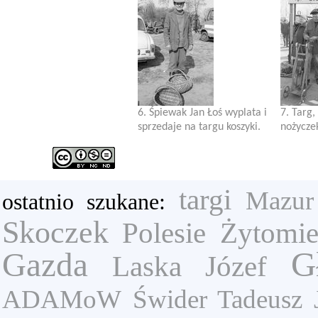
6. Śpiewak Jan Łoś wyplata i
7. Targ,
sprzedaje na targu koszyki.
nożycze
targi
Mazur
ostatnio szukane:
Skoczek
Polesie Żytomie
G
Gazda
Laska Józef
ADAMoW
Świder Tadeusz