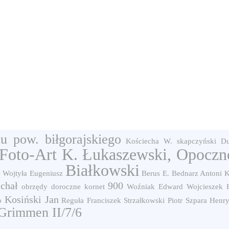
 pow. biłgorajskiego
Kościecha W.
skapczyński
D
Foto-Art K. Łukaszewski, Opoczn
z
Białkowski
Wojtyła Eugeniusz
Berus E.
Bednarz Antoni
K
chał
900
obrzędy doroczne
kornet
Woźniak Edward
Wojcieszek 
Kosiński Jan
o
Reguła Franciszek
Strzałkowski Piotr
Szpara Henr
Grimmen II/7/6