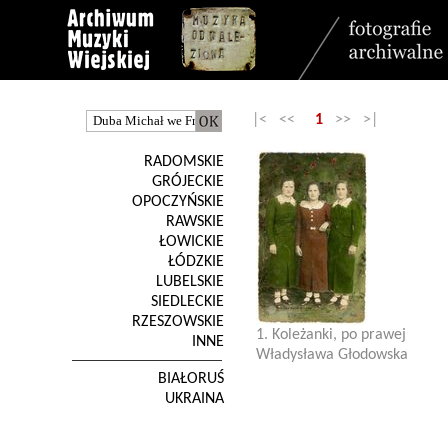
|< <<
1
>> >|
RADOMSKIE
GRÓJECKIE
OPOCZYŃSKIE
RAWSKIE
ŁOWICKIE
ŁÓDZKIE
LUBELSKIE
SIEDLECKIE
RZESZOWSKIE
1. Koleżanki, po prawej
INNE
Władysława Głodowska
BIAŁORUŚ
UKRAINA