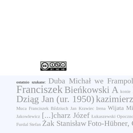
Duba Michał we Frampolu
ostatnio szukane:
Franciszek
Bieńkowski A
konie
Dziąg Jan (ur. 1950)
kazimier
Wijata Mi
Muca Franciszek
Bździuch Jan
Krawiec Irena
[...]charz Józef
Jakowlewicz
Łukaszewski Opoczn
Żak Stanisław
Foto-Hübner, 
Furdal Stefan