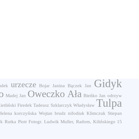
Gidyk
urzecze
udek
Bojar Janina
Bączek Jan
o
Oweczko Ała
Madej Jan
Bieńko Jan
odrzyw
Tulpa
ietliński
Firedek Tadeusz
Szklarczyk Władysław
Helena
korczyńska
Wojtan
brudz
nifodiuk
Klimczuk Stiepan
yk
Rutka Piotr
Fotogr. Ludwik Muller, Radom, Kilińskiego 15