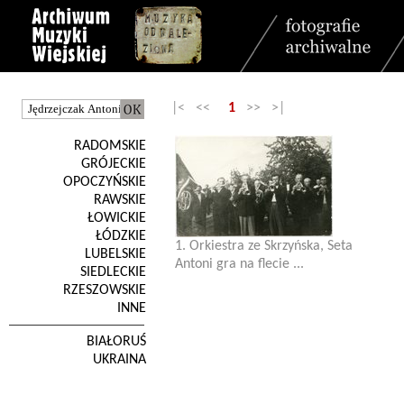
|< <<
1
>> >|
RADOMSKIE
GRÓJECKIE
OPOCZYŃSKIE
RAWSKIE
ŁOWICKIE
ŁÓDZKIE
1. Orkiestra ze Skrzyńska, Seta
LUBELSKIE
Antoni gra na flecie ...
SIEDLECKIE
RZESZOWSKIE
INNE
BIAŁORUŚ
UKRAINA