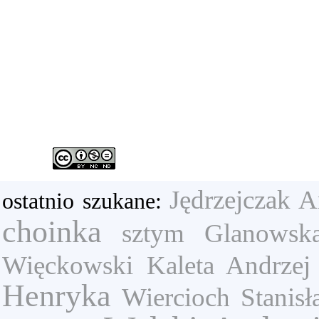
Jędrzejczak A
ostatnio szukane:
choinka
sztym
Glanowska
Więckowski
Kaleta Andrzej
Henryka
Wiercioch Stanis