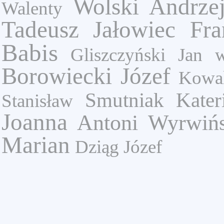
Wolski Andrze
Walenty
Tadeusz
Jałowiec Fra
Babis
Gliszczyński Jan
Borowiecki Józef
Kowal
Smutniak Kater
Stanisław
Joanna
Antoni Wyrwińs
Marian
Dziąg Józef