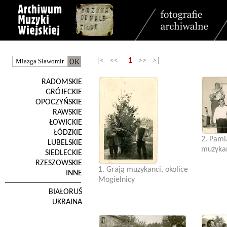
|< <<
1
>> >|
RADOMSKIE
GRÓJECKIE
OPOCZYŃSKIE
RAWSKIE
ŁOWICKIE
ŁÓDZKIE
2. Pami
LUBELSKIE
muzykan
SIEDLECKIE
RZESZOWSKIE
1. Grają muzykanci, okolice
INNE
Mogielnicy
BIAŁORUŚ
UKRAINA