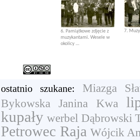
7. Muzy
6. Pamiątkowe zdjęcie z
muzykantami. Wesele w
okolicy ...
Miazga Sł
ostatnio szukane:
li
Bykowska Janina
Kwa
kupały
werbel
Dąbrowski 
Petrowec Raja
Wójcik An