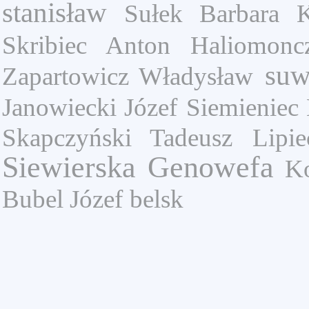
stanisław
Sułek Barbara
Skribiec Anton
Haliomonc
suw
Zapartowicz Władysław
Janowiecki Józef
Siemieniec
Skapczyński Tadeusz
Lipi
Siewierska Genowefa
Ko
Bubel Józef
belsk