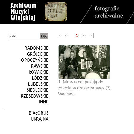
|< <<
1
>> >|
RADOMSKIE
GRÓJECKIE
OPOCZYŃSKIE
RAWSKIE
ŁOWICKIE
ŁÓDZKIE
1. Muzykanci pozują do
LUBELSKIE
zdjęcia w czasie zabawy (?).
SIEDLECKIE
Wacław ...
RZESZOWSKIE
INNE
BIAŁORUŚ
UKRAINA