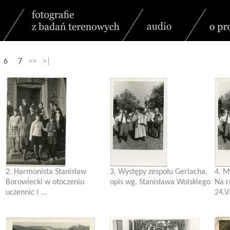
6
7
>> >|
2. Harmonista Stanisław
3. Występy zespołu Gerlacha,
4. M
Borowiecki w otoczeniu
opis wg. Stanisława Wolskiego
Na r
uczennic i ...
24.VI