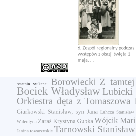
6. Zespół regionalny podczas
występów z okazji święta 1
maja. ...
Borowiecki
Z tamtej
ostatnio szukane:
Bociek Władysław
Lubicki
Orkiestra dęta z Tomaszowa 
Ciarkowski Stanisław, syn Jana
Luhcza
Stanisław
Wójcik Mari
Zaraś Krystyna
Gubka
Walentyna
Tarnowski Stanisław
Janina
towarzyskie