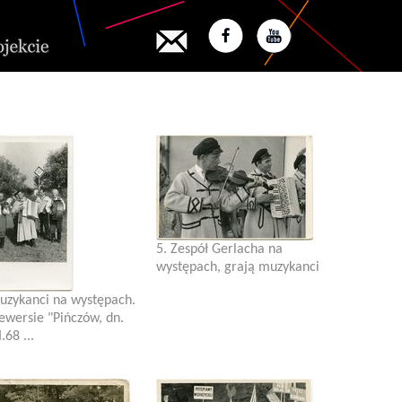
5. Zespół Gerlacha na
występach, grają muzykanci
uzykanci na występach.
ewersie "Pińczów, dn.
.68 ...