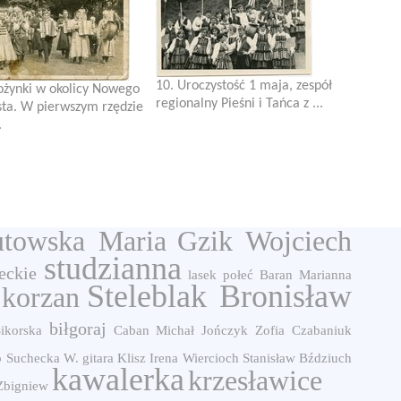
10. Uroczystość 1 maja, zespół
ożynki w okolicy Nowego
regionalny Pieśni i Tańca z ...
ta. W pierwszym rzędzie
.
utowska Maria
Gzik Wojciech
studzianna
eckie
lasek
połeć
Baran Marianna
Steleblak Bronisław
korzan
biłgoraj
Sikorska
Caban Michał
Jończyk Zofia
Czabaniuk
o
Suchecka W.
gitara
Klisz Irena
Wiercioch Stanisław
Bździuch
kawalerka
krzesławice
Zbigniew