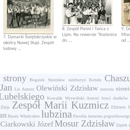
8. Zespól Pieśni i Tańca z
9. D
Lipin. Na rewersie "Kozienice
Mias
7. Dymarki Świętokrzyskie w
dn. ...
od ..
okolicy Nowej Słupi. Zespół
ludowy ...
 strony
Chasz
Bogatek Stanisław
tamburyn
Kotuła
 Jan
Olewiński Zdzisław
niemi
Lis Antoni
starosta
Lubelskiego
Kowalik
Wyrwiński Antoni
braci dudków
Zespół Marii Kuzmicz
 Zieja
Elżbieta 
lubzina
an
Baran Władysław
Parodia lamentu pogrzeboweg
Mosur Zdzisław
Ciarkowski Józef
Ziętek 