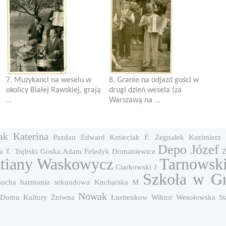
e
7. Muzykanci na weselu w
8. Granie na odjazd gości w
okolicy Białej Rawskiej, grają
drugi dzień wesela (za
...
Warszawą na ...
ak Katerina
Pazdan Edward
Kmieciak F.
Żegnałek Kazimierz
Depo Józef
a T.
Trębski
Goska Adam
Feledyk
Domaniewice
Ż
atiany Waskowycz
Tarnowsk
Ciarkowski J
Szkoła w Gn
sucha
harmonia sekundowa
Kucharska M
Nowak
 Domu Kultury
Żniwna
Łustienkow Wiktor
Wesołowska St