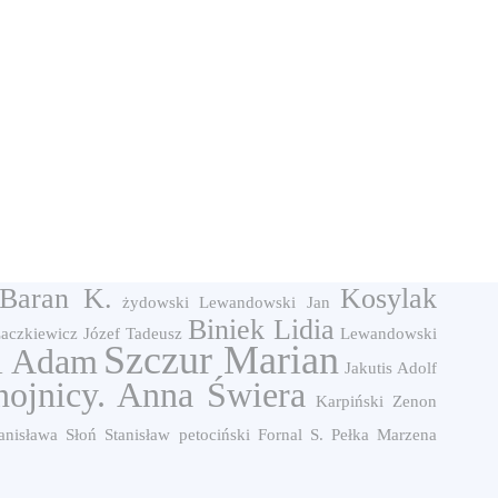
Baran K.
Kosylak
żydowski
Lewandowski Jan
Biniek Lidia
aczkiewicz Józef
Tadeusz
Lewandowski
Szczur Marian
i Adam
Jakutis Adolf
ojnicy. Anna Świera
Karpiński Zenon
anisława
Słoń Stanisław
petociński
Fornal S.
Pełka Marzena