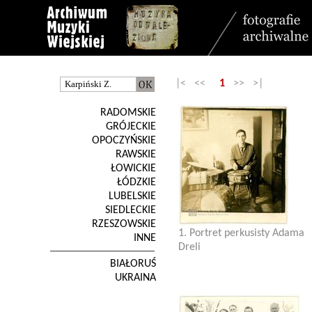
|< <<
1
>> >|
RADOMSKIE
GRÓJECKIE
OPOCZYŃSKIE
RAWSKIE
ŁOWICKIE
ŁÓDZKIE
LUBELSKIE
SIEDLECKIE
RZESZOWSKIE
1. Portret perkusisty Adama
INNE
Dreli
BIAŁORUŚ
UKRAINA