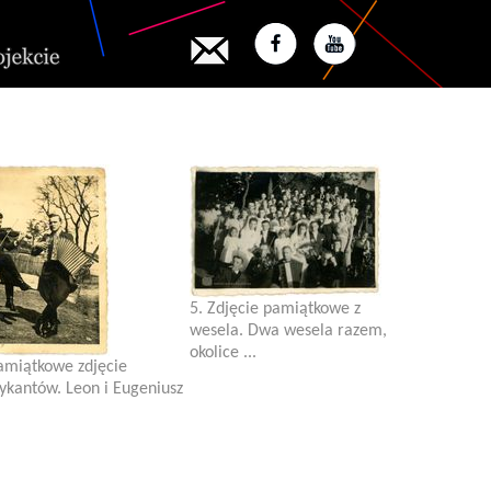
5. Zdjęcie pamiątkowe z
wesela. Dwa wesela razem,
okolice ...
amiątkowe zdjęcie
kantów. Leon i Eugeniusz