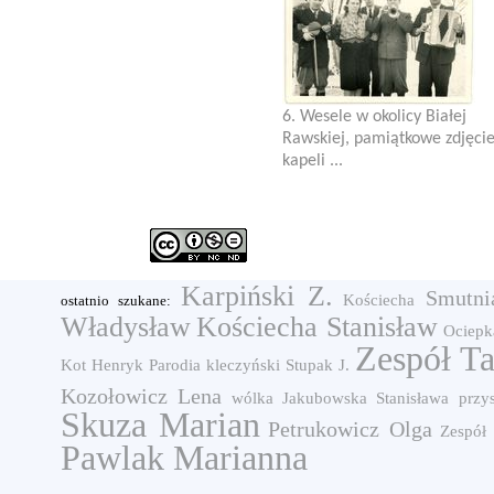
6. Wesele w okolicy Białej
Rawskiej, pamiątkowe zdjęci
kapeli ...
Karpiński Z.
Smutni
Kościecha
ostatnio szukane:
Władysław
Kościecha Stanisław
Ociepk
Zespół T
Kot Henryk
Parodia
kleczyński
Stupak J.
Kozołowicz Lena
wólka
Jakubowska Stanisława
przy
Skuza Marian
Petrukowicz Olga
Zespół
Pawlak Marianna