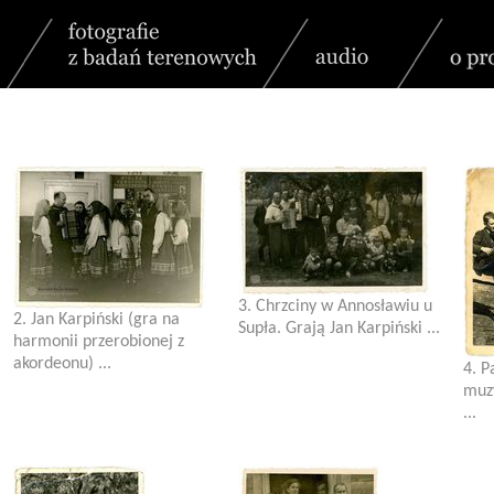
3. Chrzciny w Annosławiu u
2. Jan Karpiński (gra na
Supła. Grają Jan Karpiński ...
harmonii przerobionej z
akordeonu) ...
4. P
muzy
...