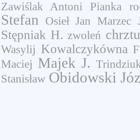
Zawiślak Antoni
Pianka
ro
Stefan
Osieł Jan
Marzec 
chrzt
Stępniak H.
zwoleń
Kowalczykówna
Wasylij
F
Majek J.
Maciej
Trindziu
Obidowski Józ
Stanisław