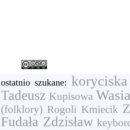
koryciska
ostatnio szukane:
Wasi
Tadeusz
Kupisowa
Z
(folklory)
Rogoli
Kmiecik
Fudała Zdzisław
keybor