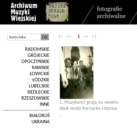
|< <<
1
>> >|
RADOMSKIE
GRÓJECKIE
OPOCZYŃSKIE
RAWSKIE
ŁOWICKIE
ŁÓDZKIE
LUBELSKIE
SIEDLECKIE
RZESZOWSKIE
1. Muzykanci grają na weselu,
INNE
obok siedzi Kornacka (starsza
...
BIAŁORUŚ
UKRAINA