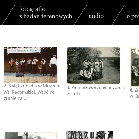
2. Święto Chleba w Muzeum
3. Pamiątkowe zdjęcie gości z
j
4. Z
Wsi Radomskiej. Wspólne
wesela
w Ka
granie na ...