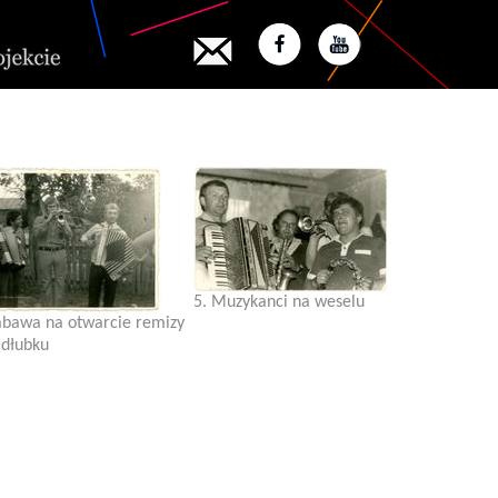
5. Muzykanci na weselu
abawa na otwarcie remizy
dłubku