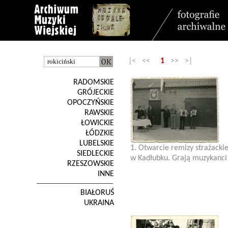
|< <<
1
>> >|
RADOMSKIE
GRÓJECKIE
OPOCZYŃSKIE
RAWSKIE
ŁOWICKIE
ŁÓDZKIE
LUBELSKIE
1. Otwarcie remizy strażackie
SIEDLECKIE
w Kadłubku. Grają muzykanci
RZESZOWSKIE
INNE
BIAŁORUŚ
UKRAINA