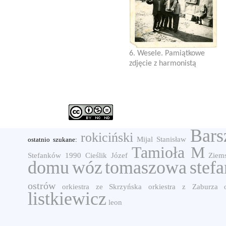
6. Wesele. Pamiątkowe
zdjęcie z harmonistą
Bars
rokiciński
Mijal Stanisław
ostatnio szukane:
Tamioła M
Stefanków
1990
Cieślik Józef
Ziem
domu
wóz
tomaszowa
stefa
ostrów
orkiestra ze Skrzyńska
orkiestra z Zaburza
listkiewicz
leon