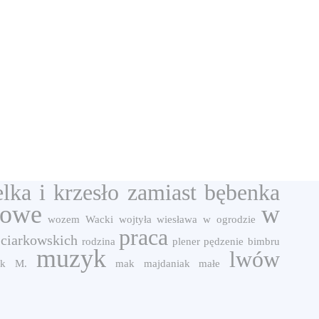
elka i krzesło zamiast bębenka
powe
w
wozem
Wacki
wojtyła
wiesława
w ogrodzie
praca
 ciarkowskich
rodzina
plener
pędzenie bimbru
muzyk
lwów
yk M.
mak
majdaniak
małe