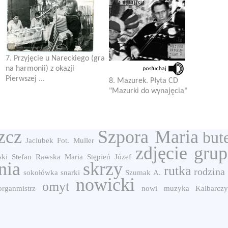
7. Przyjęcie u Nareckiego (gra
na harmonii) z okazji
Pierwszej ...
8. Mazurek. Płyta CD
"Mazurki do wynajęcia"
zcz
Szpora Maria
but
Jaciubek
Fot. Muller
zdjęcie gru
ski Stefan
Rawska Maria
Stępień Józef
nia
skrzy
rutka
rodzina
sokołówka
snarki
Szumak A.
nowicki
omyt
organmistrz
nowi
muzyka
Kalbarcz