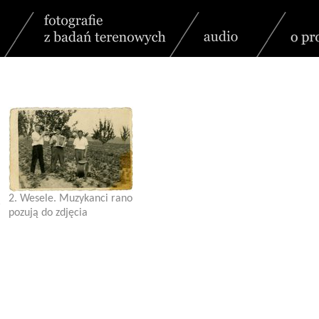
2. Wesele. Muzykanci rano
pozują do zdjęcia