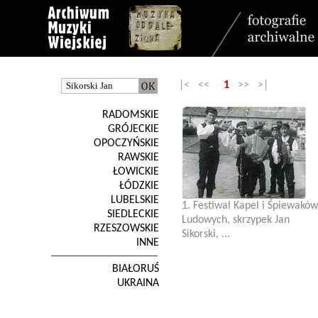
|< <<
1
>> >|
RADOMSKIE
GRÓJECKIE
OPOCZYŃSKIE
RAWSKIE
ŁOWICKIE
ŁÓDZKIE
LUBELSKIE
1. Festiwal Kapel i Śpiewaków
SIEDLECKIE
Ludowych, skrzypek Jan
RZESZOWSKIE
Sikorski, ...
INNE
BIAŁORUŚ
UKRAINA