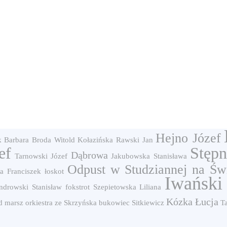
Hejno Józef
k Barbara
Broda Witold
Kołazińska
Rawski Jan
ef
Stępn
Dąbrowa
Tarnowski Józef
Jakubowska Stanisława
Odpust w Studziannej na Św
a Franciszek
łoskot
Iwański
ndrowski Stanisław
fokstrot
Szepietowska Liliana
Kózka Łucja
d
marsz
orkiestra ze Skrzyńska
bukowiec
Sitkiewicz
T