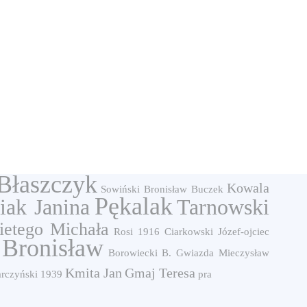
Błaszczyk
Kowala
Sowiński Bronisław
Buczek
Pękalak
iak Janina
Tarnowski
ietego Michała
Rosi
1916
Ciarkowski Józef-ojciec
 Bronisław
Borowiecki B.
Gwiazda Mieczysław
Kmita Jan
Gmaj Teresa
arczyński
1939
pra