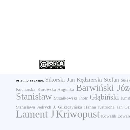
Sikorski Jan
Kędzierski Stefan
Sułe
ostatnio szukane:
Barwiński Józ
Kucharska
Kurowska Angelika
Stanisław
Głąbiński
Strzałkowski Piotr
Kmit
Stanisława
Jędrych J.
Gliszczyńska Hanna
Katrocha Jan
Ce
Lament J
Kriwopust
Kowalik Edwar