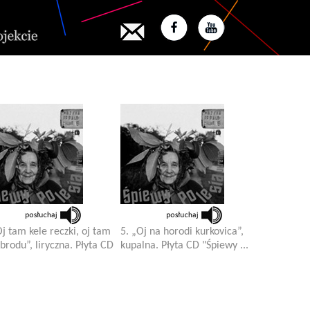
Oj tam kele reczki, oj tam
5. „Oj na horodi kurkovica”,
 brodu”, liryczna. Płyta CD
kupalna. Płyta CD "Śpiewy ...