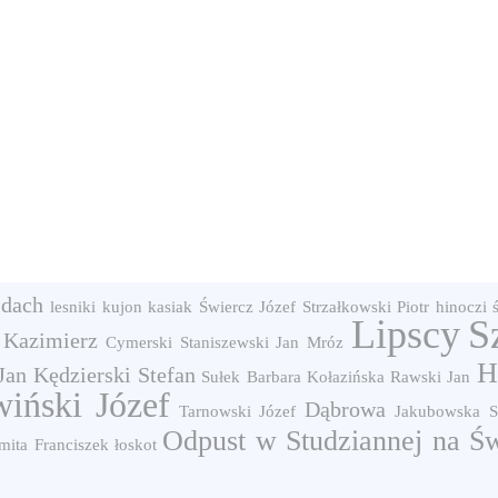
dach
lesniki
kujon
kasiak
Świercz Józef
Strzałkowski Piotr
hinoczi
Lipscy
S
 Kazimierz
Cymerski
Staniszewski Jan
Mróz
H
Jan
Kędzierski Stefan
Sułek Barbara
Kołazińska
Rawski Jan
iński Józef
Dąbrowa
Tarnowski Józef
Jakubowska S
Odpust w Studziannej na Ś
mita Franciszek
łoskot