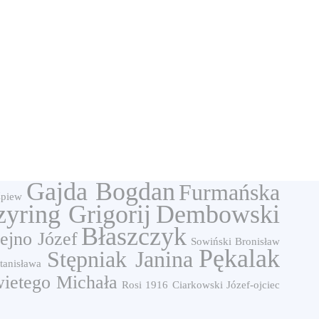
Gajda Bogdan
Furmańska
śpiew
zyring Grigorij
Dembowski
Błaszczyk
ejno Józef
Sowiński Bronisław
Pękalak
Stępniak Janina
tanisława
wietego Michała
Rosi
1916
Ciarkowski Józef-ojciec