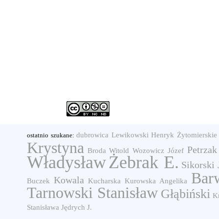
dubrowica
Lewikowski Henryk
Żytomierskie
ostatnio szukane:
Krystyna
Petrzak
Broda Witold
Wozowicz Józef
Władysław
Żebrak E.
Sikorski 
Barw
Kowala
Buczek
Kucharska
Kurowska Angelika
Tarnowski Stanisław
Głąbiński
K
Stanisława
Jędrych J.