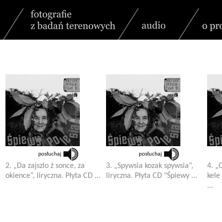
2. „Da zajszlo ż sonce, za
3. „Spywsia kozak spywsia”,
4. „
okience”, liryczna. Płyta CD ...
liryczna. Płyta CD "Śpiewy ...
kele
...