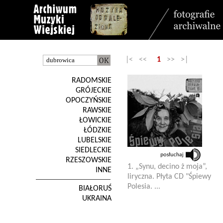
|< <<
1
>> >|
RADOMSKIE
GRÓJECKIE
OPOCZYŃSKIE
RAWSKIE
ŁOWICKIE
ŁÓDZKIE
LUBELSKIE
SIEDLECKIE
RZESZOWSKIE
1. „Synu, decino ż moja”,
INNE
liryczna. Płyta CD "Śpiewy
Polesia. ...
BIAŁORUŚ
UKRAINA