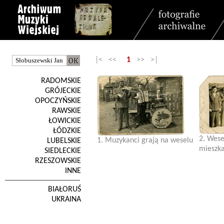
|< <<
1
>> >|
RADOMSKIE
GRÓJECKIE
OPOCZYŃSKIE
RAWSKIE
ŁOWICKIE
ŁÓDZKIE
2. Wese
1. Muzykanci grają na weselu
LUBELSKIE
mieszka
SIEDLECKIE
RZESZOWSKIE
INNE
BIAŁORUŚ
UKRAINA