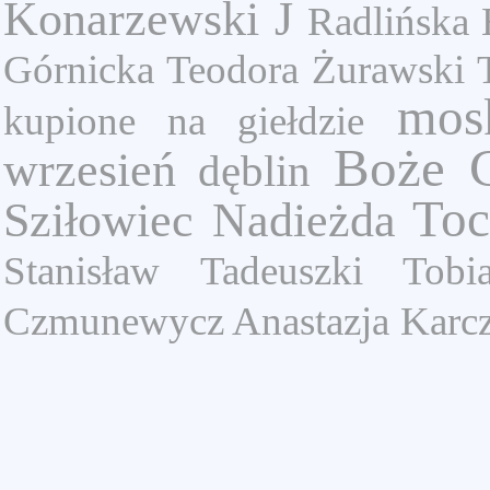
Konarzewski J
Radlińska 
Górnicka Teodora
Żurawski 
mos
kupione na giełdzie
Boże C
wrzesień
dęblin
Toc
Sziłowiec Nadieżda
Stanisław
Tadeuszki
Tobi
Czmunewycz Anastazja
Karc