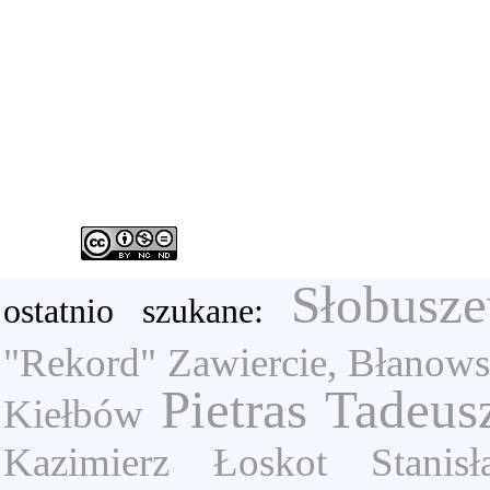
Słobusz
ostatnio szukane:
"Rekord" Zawiercie, Błanow
Pietras Tadeus
Kiełbów
Kazimierz
Łoskot Stanisł