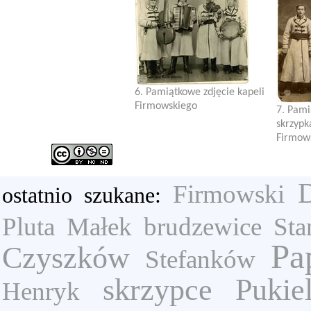
6. Pamiątkowe zdjęcie kapeli
Firmowskiego
7. Pami
skrzyp
Firmows
Firmowski
ostatnio szukane:
Pluta
Małek
brudzewice
Sta
Pa
Czyszków
Stefanków
skrzypce
Pukie
Henryk