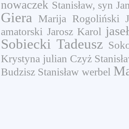
nowaczek
Stanisław, syn Ja
Giera
Marija
Rogoliński 
jase
amatorski
Jarosz Karol
Sobiecki Tadeusz
Soko
Krystyna
julian
Czyż Stanisł
Ma
Budzisz Stanisław
werbel