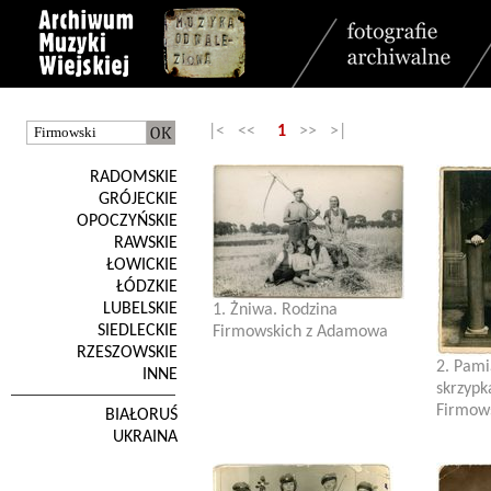
|< <<
1
>> >|
RADOMSKIE
GRÓJECKIE
OPOCZYŃSKIE
RAWSKIE
ŁOWICKIE
ŁÓDZKIE
LUBELSKIE
1. Żniwa. Rodzina
SIEDLECKIE
Firmowskich z Adamowa
RZESZOWSKIE
2. Pami
INNE
skrzyp
Firmow
BIAŁORUŚ
UKRAINA