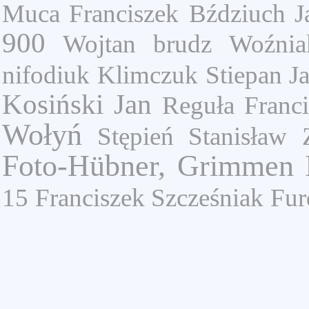
Muca Franciszek
Bździuch J
900
Wojtan
brudz
Woźnia
nifodiuk
Klimczuk Stiepan J
Kosiński Jan
Reguła Franci
Wołyń
Stępień Stanisław
Foto-Hübner, Grimmen I
15
Franciszek Szcześniak
Fur