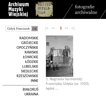
|< <<
1
>> >|
RADOMSKIE
GRÓJECKIE
OPOCZYŃSKIE
RAWSKIE
ŁOWICKIE
ŁÓDZKIE
LUBELSKIE
SIEDLECKIE
RZESZOWSKIE
1. Nagrania harmonisty
INNE
Franciszka Gidyka (ur. 1920),
bębni ...
BIAŁORUŚ
UKRAINA