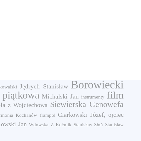
Borowiecki
Jędrych Stanisław
kowalski
e
piątkowa
film
Michalski Jan
instrumenty
Siewierska Genowefa
la z Wojciechowa
Ciarkowski Józef, ojciec
rmonia
Kochanów
frampol
mowski Jan
Wdowska Z
Koćmik Stanisław
Słoń Stanisław