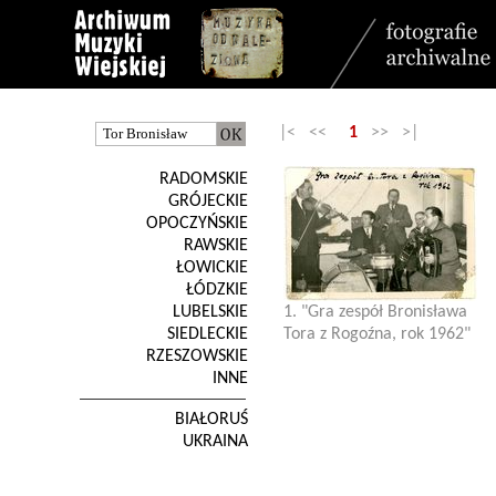
|< <<
1
>> >|
RADOMSKIE
GRÓJECKIE
OPOCZYŃSKIE
RAWSKIE
ŁOWICKIE
ŁÓDZKIE
LUBELSKIE
1. "Gra zespół Bronisława
SIEDLECKIE
Tora z Rogoźna, rok 1962"
RZESZOWSKIE
INNE
BIAŁORUŚ
UKRAINA