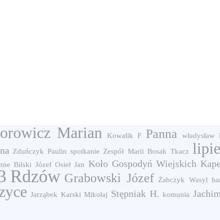
orowicz Marian
Panna
Kowalik F
władysław 
lipi
na
Zduńczyk Paulin
spotkanie
Zespół Marii Bosak
Tkacz
Koło Gospodyń Wiejskich
Kape
nne
Bilski Józef
Osieł Jan
3
Rdzów
Grabowski Józef
Żabczyk Wasyl
ha
zyce
Stępniak H.
Jachi
Jarząbek
Karski Mikołaj
komunia