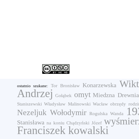
Wikt
Konarzewska
Tor Bronisław
ostatnio szukane:
Andrzej
omyt
Miedzna Drewnia
Gołąbek
Staniszewski Władysław
Malinowski Wacław
obrzędy rodzi
19
Nezeljuk Wołodymir
Rogulska Wanda
wyśmier
Stanisława
na koniu
Chądzyński Józef
Franciszek kowalski