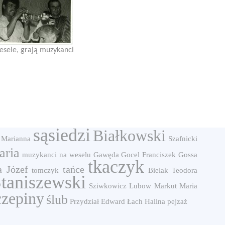
esele, grają muzykanci
sąsiedzi
Białkowski
 Marianna
Szafnicki
aria
muzykanci na weselu
Gawęda
Gocel Franciszek
Gossa
tkaczyk
a Józef
tańce
tomczyk
Bielak Teodora
Staniszewski
Sziwkowicz Lubow
Markut Maria
czepiny
ślub
Przydział Edward
Łach Halina
pejzaż