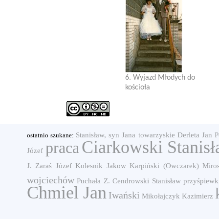
6. Wyjazd Młodych do
kościoła
Stanisław, syn Jana
towarzyskie
Derleta Jan
P
ostatnio szukane:
Ciarkowski Stanis
praca
Józef
J.
Zaraś Józef
Kolesnik Jakow
Karpiński (Owczarek)
Miro
wojciechów
Puchała Z.
Cendrowski Stanisław
przyśpiewk
Chmiel Jan
Iwański
Mikołajczyk Kazimierz