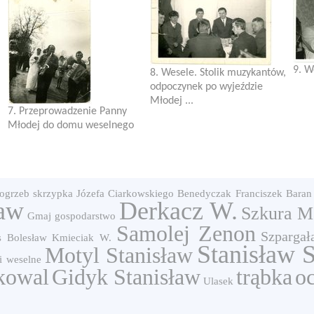
9. W
8. Wesele. Stolik muzykantów,
odpoczynek po wyjeździe
Młodej ...
7. Przeprowadzenie Panny
Młodej do domu weselnego
ogrzeb skrzypka Józefa Ciarkowskiego
Benedyczak Franciszek
Baran
ław
Derkacz W.
Szkura M
Gmaj
gospodarstwo
Samolej Zenon
Szpargał
s Bolesław
Kmieciak W.
Stanisław 
Motyl Stanisław
i weselne
kowal
Gidyk Stanisław
trąbka
o
Ulasek