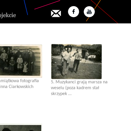
amiątkowa fotografia
5. Muzykanci grają marsza na
inna Ciarkowskich
weselu (poza kadrem stał
skrzypek ...