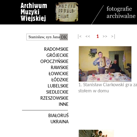
|< <<
1
>> >|
RADOMSKIE
GRÓJECKIE
OPOCZYŃSKIE
RAWSKIE
ŁOWICKIE
ŁÓDZKIE
1. Stanisław Ciarkowski gra z
LUBELSKIE
stołem w domu
SIEDLECKIE
RZESZOWSKIE
INNE
BIAŁORUŚ
UKRAINA