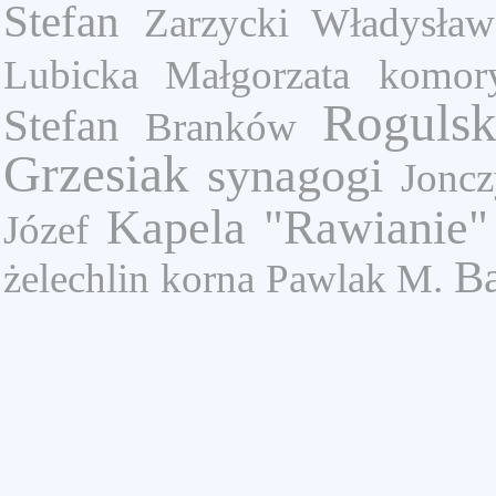
Stefan
Zarzycki Władysław
Lubicka Małgorzata
komor
Rogulsk
Stefan
Branków
Grzesiak
synagogi
Joncz
Kapela "Rawianie"
Józef
Ba
żelechlin
korna
Pawlak M.