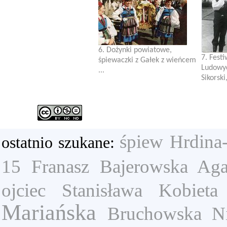
6. Dożynki powiatowe,
7. Fest
śpiewaczki z Gałek z wieńcem
Ludowyc
...
Sikorski,
śpiew
Hrdina
ostatnio szukane:
15
Franasz
Bajerowska Aga
ojciec Stanisława
Kobieta
Mariańska
Bruchowska N