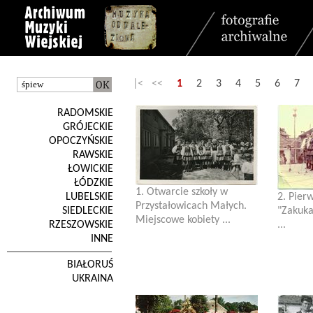
|< <<
1
2
3
4
5
6
7
RADOMSKIE
GRÓJECKIE
OPOCZYŃSKIE
RAWSKIE
ŁOWICKIE
ŁÓDZKIE
1. Otwarcie szkoły w
LUBELSKIE
2. Pier
Przystałowicach Małych.
SIEDLECKIE
"Zakuka
Miejscowe kobiety ...
RZESZOWSKIE
...
INNE
BIAŁORUŚ
UKRAINA