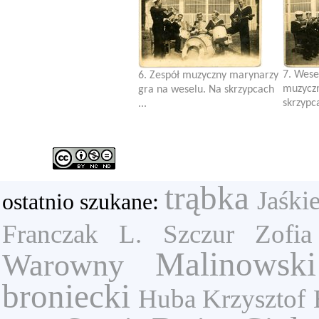
7. Wese
6. Zespół muzyczny marynarzy
muzyczn
gra na weselu. Na skrzypcach
skrzypca
...
trąbka
Jaśki
ostatnio szukane:
Franczak L.
Szczur Zofia
Malinowsk
Warowny
broniecki
Huba Krzysztof