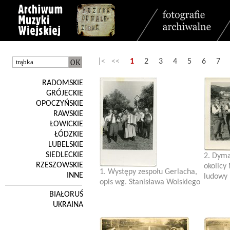
|< <<
1
2
3
4
5
6
7
RADOMSKIE
GRÓJECKIE
OPOCZYŃSKIE
RAWSKIE
ŁOWICKIE
ŁÓDZKIE
LUBELSKIE
SIEDLECKIE
2. Dyma
RZESZOWSKIE
okolicy
1. Występy zespołu Gerlacha,
INNE
ludowy .
opis wg. Stanisława Wolskiego
BIAŁORUŚ
UKRAINA