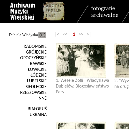
|< <<
1
>> >|
RADOMSKIE
GRÓJECKIE
OPOCZYŃSKIE
RAWSKIE
ŁOWICKIE
ŁÓDZKIE
1. Wesele Zofii i Władysława
2. "Wyw
LUBELSKIE
Dubielów. Błogosławieństwo
na drugi
SIEDLECKIE
Pary ...
RZESZOWSKIE
INNE
BIAŁORUŚ
UKRAINA