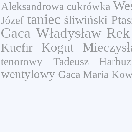
Wes
Aleksandrowa
cukrówka
taniec
śliwiński
Pta
Józef
Gaca Władysław
Rek
Kogut Mieczys
Kucfir
tenorowy
Tadeusz Harbuz
wentylowy
Gaca Maria
Kowa