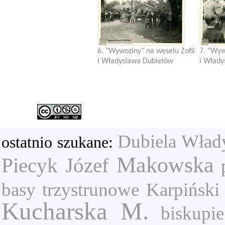
6. "Wywoziny" na weselu Zofii
7. "Wyw
i Władysława Dubielów
i Włady
Dubiela Wład
ostatnio szukane:
Makowska
Piecyk Józef
basy trzystrunowe
Karpiński
Kucharska M.
biskupie