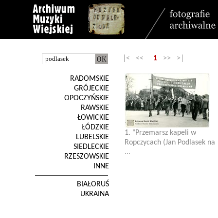
|< <<
1
>> >|
RADOMSKIE
GRÓJECKIE
OPOCZYŃSKIE
RAWSKIE
ŁOWICKIE
ŁÓDZKIE
1. "Przemarsz kapeli w
LUBELSKIE
Ropczycach (Jan Podlasek na
SIEDLECKIE
...
RZESZOWSKIE
INNE
BIAŁORUŚ
UKRAINA