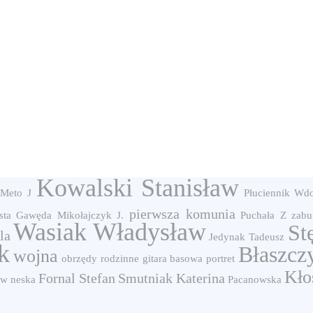
Kowalski Stanisław
Meto J
Płuciennik
Wdo
pierwsza komunia
ista Gawęda
Mikołajczyk J.
Puchała Z
zabu
Wasiak Władysław
St
la
Jedynak Tadeusz
k
Błaszcz
wojna
obrzędy rodzinne
gitara basowa
portret
Kło
Fornal Stefan
Smutniak Katerina
w neska
Pacanowska