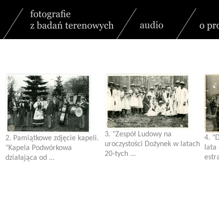
3. "Zespół Ludowy na
4. "
2. Pamiątkowe zdjęcie kapeli.
uroczystości Dożynek w latach
lata
"Kapela Podwórkowa
20-tych ...
estr
działająca od ...