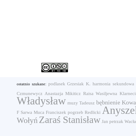
podlasek
Grzesiak K.
harmonia sekundowa
ostatnio szukane:
Czmunewycz Anastazja
Mikiticz Raisa Wasiljewna
Klarnec
Władysław
bębnienie
Kowa
muzy
Tadeusz
Anysze
F
Sarwa
Muca Franciszek
pogrzeb
Redlicki
Zaraś Stanisław
Wołyń
Jan petrzak
Wacła