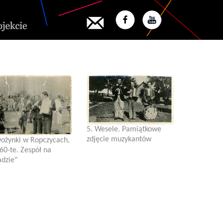
5. Wesele. Pamiątkowe
zdjęcie muzykantów
Dożynki w Ropczycach,
 60-te. Zespół na
adzie"