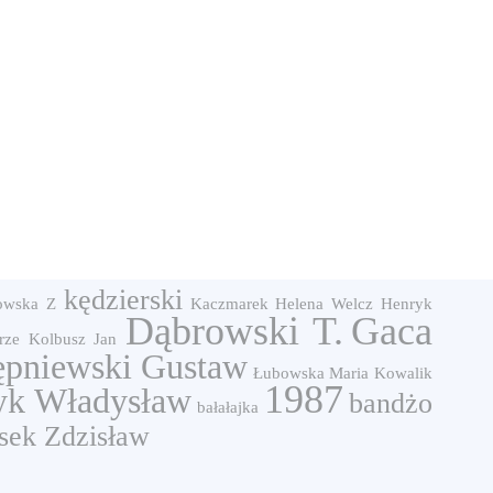
kędzierski
wska Z
Kaczmarek Helena
Welcz Henryk
Dąbrowski T.
Gaca
rze
Kolbusz Jan
ępniewski Gustaw
Łubowska Maria
Kowalik
1987
yk Władysław
bandżo
bałałajka
sek Zdzisław