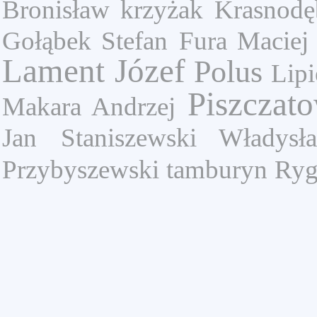
Bronisław
krzyżak
Krasnodę
Gołąbek Stefan
Fura Maciej
Lament Józef
Polus
Lipi
Piszczato
Makara Andrzej
Jan
Staniszewski Władysł
Przybyszewski
tamburyn
Ryg