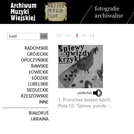
|< <<
1
>> >|
RADOMSKIE
GRÓJECKIE
OPOCZYŃSKIE
RAWSKIE
ŁOWICKIE
ŁÓDZKIE
LUBELSKIE
SIEDLECKIE
RZESZOWSKIE
1. Proroctwa świętej Sybilli.
INNE
Płyta CD "Śpiewy, gwizdy, ...
BIAŁORUŚ
UKRAINA