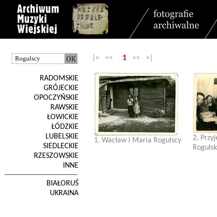
|< <<
1
>> >|
RADOMSKIE
GRÓJECKIE
OPOCZYŃSKIE
RAWSKIE
ŁOWICKIE
ŁÓDZKIE
LUBELSKIE
2. Przy
1. Wacław i Maria Rogulscy
SIEDLECKIE
Rogulsk
RZESZOWSKIE
INNE
BIAŁORUŚ
UKRAINA