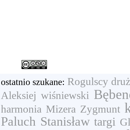
Rogulscy
dru
ostatnio szukane:
Bęben
Aleksiej
wiśniewski
harmonia
Mizera Zygmunt
Paluch Stanisław
targi
Gl