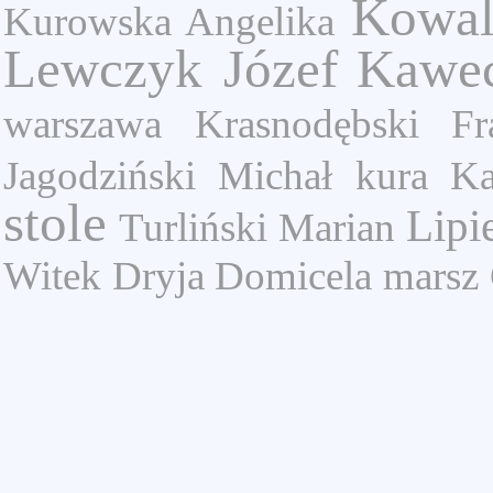
Kowal
Kurowska Angelika
Lewczyk Józef
Kawe
warszawa
Krasnodębski Fr
Jagodziński Michał
kura
Ka
stole
Lipi
Turliński Marian
Witek
Dryja Domicela
marsz