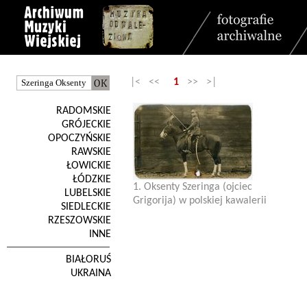
|< <<
1
>> >|
RADOMSKIE
GRÓJECKIE
OPOCZYŃSKIE
RAWSKIE
ŁOWICKIE
ŁÓDZKIE
1. Oksenty Szeringa (ojciec
LUBELSKIE
Grigorija) w polskiej kawalerii
SIEDLECKIE
RZESZOWSKIE
INNE
BIAŁORUŚ
UKRAINA