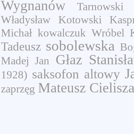
Wygnanów
Tarnowski 
Władysław
Kotowski
Kasp
Michał
kowalczuk
Wróbel
sobolewska
Tadeusz
Bo
Głaz Stanisł
Madej Jan
J
saksofon altowy
1928)
Mateusz Cielisz
zaprzęg