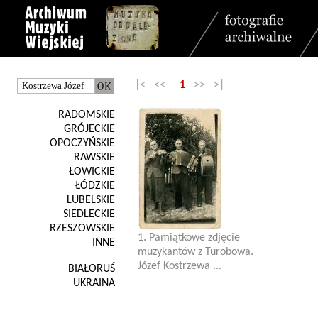
|< <<
1
>> >|
RADOMSKIE
GRÓJECKIE
OPOCZYŃSKIE
RAWSKIE
ŁOWICKIE
ŁÓDZKIE
LUBELSKIE
SIEDLECKIE
RZESZOWSKIE
1. Pamiątkowe zdjęcie
INNE
muzykantów z Turobowa.
Józef Kostrzewa ...
BIAŁORUŚ
UKRAINA