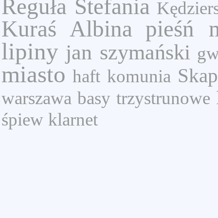
Reguła Stefania
Kędziers
Kuraś Albina
pieśń 
lipiny
jan szymański
gw
miasto
Skap
haft
komunia
warszawa
basy trzystrunowe
śpiew
klarnet