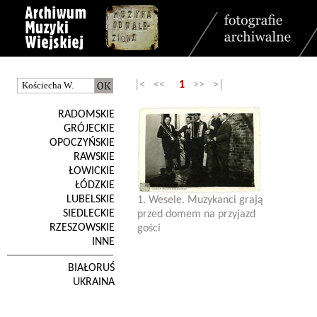
|< <<
1
>> >|
RADOMSKIE
GRÓJECKIE
OPOCZYŃSKIE
RAWSKIE
ŁOWICKIE
ŁÓDZKIE
LUBELSKIE
1. Wesele. Muzykanci grają
SIEDLECKIE
przed domem na przyjazd
RZESZOWSKIE
gości
INNE
BIAŁORUŚ
UKRAINA