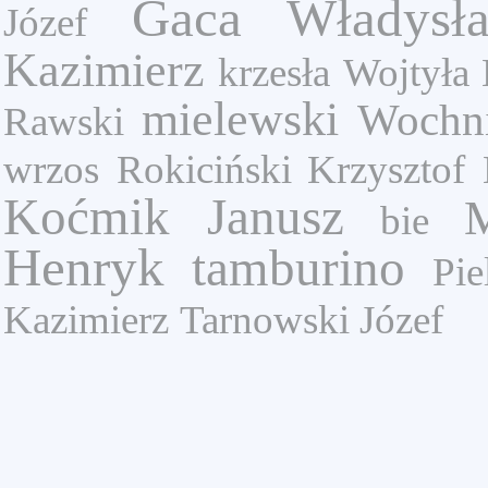
Gaca Władysł
Józef
Kazimierz
krzesła
Wojtyła 
mielewski
Wochn
Rawski
wrzos
Rokiciński Krzysztof
Koćmik Janusz
bie
Henryk
tamburino
Pie
Kazimierz
Tarnowski Józef