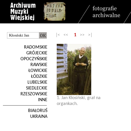
|< <<
1
>> >|
RADOMSKIE
GRÓJECKIE
OPOCZYŃSKIE
RAWSKIE
ŁOWICKIE
ŁÓDZKIE
LUBELSKIE
SIEDLECKIE
RZESZOWSKIE
1. Jan Kłosiński, grał na
INNE
organkach.
BIAŁORUŚ
UKRAINA