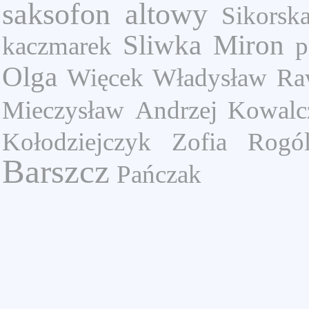
saksofon altowy
Sikorska
Sliwka Miron
kaczmarek
p
Olga
Więcek Władysław
Ra
Mieczysław
Andrzej Kowalc
Kołodziejczyk Zofia
Rogól
Barszcz
Pańczak