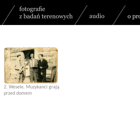
2. Wesele. Muzykanci grają
przed domem