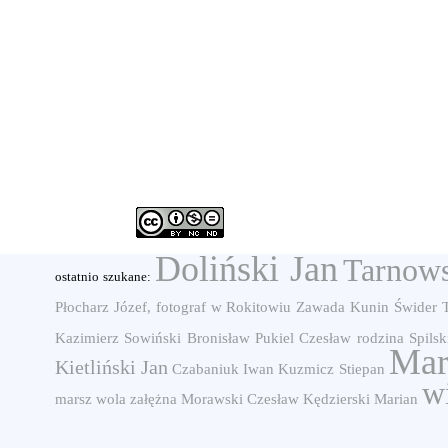
Doliński Jan
Tarnows
ostatnio szukane:
Płocharz Józef, fotograf w Rokitowiu
Zawada
Kunin
Świder 
Kazimierz
Sowiński Bronisław
Pukiel Czesław
rodzina
Spilsk
Mar
Kietliński Jan
Czabaniuk Iwan
Kuzmicz Stiepan
w
marsz
wola załężna
Morawski Czesław
Kędzierski Marian