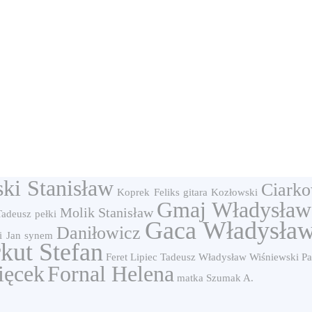
ki Stanisław
Ciarko
Koprek Feliks
gitara
Kozłowski
Gmaj Władysław
Molik Stanisław
Tadeusz
pełki
Gaca Władysła
Daniłowicz
i Jan
synem
kut Stefan
Feret
Lipiec Tadeusz
Władysław Wiśniewski
Pa
ięcek
Fornal Helena
matka
Szumak A.