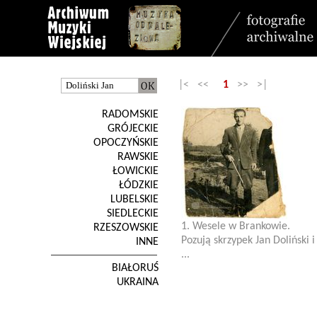
|< <<
1
>> >|
RADOMSKIE
GRÓJECKIE
OPOCZYŃSKIE
RAWSKIE
ŁOWICKIE
ŁÓDZKIE
LUBELSKIE
SIEDLECKIE
1. Wesele w Brankowie.
RZESZOWSKIE
Pozują skrzypek Jan Doliński i
INNE
...
BIAŁORUŚ
UKRAINA