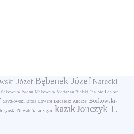
Bębenek Józef
wski Józef
Narecki
Sakowska Iwona
Makowska Marianna
Bielski Jan
bie
Łoskot
w
Borkowski-
Szydłowski
Brola Edward
Budziosz Andrzej
kazik
Jonczyk T.
łczyński
Nowak S.
radzięcin