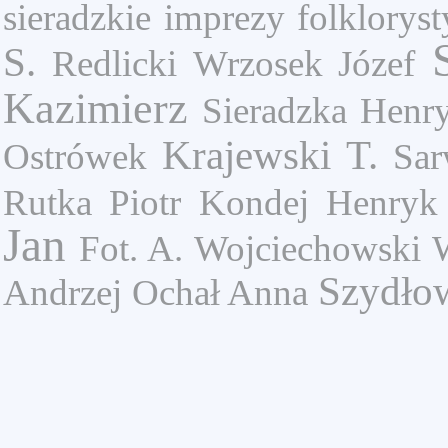
sieradzkie
imprezy folkloryst
S.
Redlicki
Wrzosek Józef
Kazimierz
Sieradzka Henr
Krajewski T.
Ostrówek
Sar
Rutka Piotr
Kondej Henryk
Jan
Fot. A. Wojciechowski 
Szydłow
Andrzej
Ochał Anna