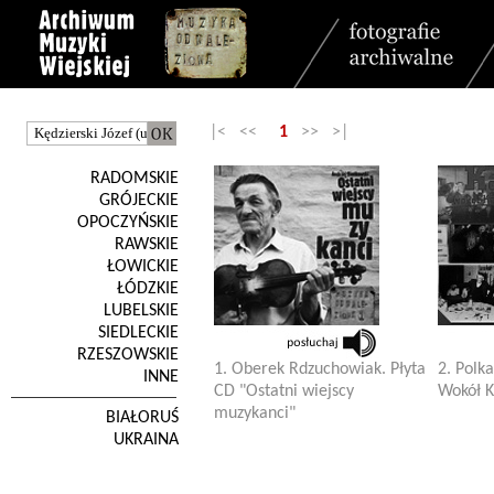
|< <<
1
>> >|
RADOMSKIE
GRÓJECKIE
OPOCZYŃSKIE
RAWSKIE
ŁOWICKIE
ŁÓDZKIE
LUBELSKIE
SIEDLECKIE
RZESZOWSKIE
1. Oberek Rdzuchowiak. Płyta
2. Polka
INNE
CD "Ostatni wiejscy
Wokół K
muzykanci"
BIAŁORUŚ
UKRAINA