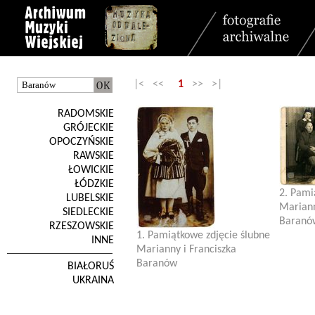
|< <<
1
>> >|
RADOMSKIE
GRÓJECKIE
OPOCZYŃSKIE
RAWSKIE
ŁOWICKIE
ŁÓDZKIE
2. Pami
LUBELSKIE
Mariann
SIEDLECKIE
Baranów
RZESZOWSKIE
1. Pamiątkowe zdjęcie ślubne
INNE
Marianny i Franciszka
Baranów
BIAŁORUŚ
UKRAINA