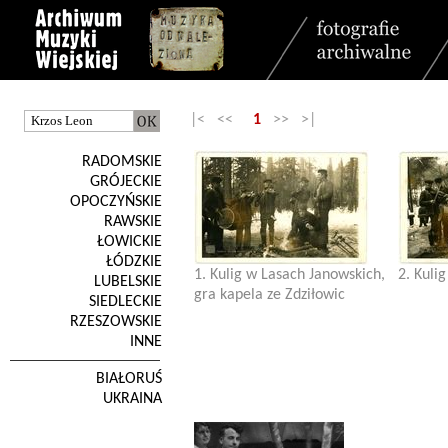
|< <<
1
>> >|
RADOMSKIE
GRÓJECKIE
OPOCZYŃSKIE
RAWSKIE
ŁOWICKIE
ŁÓDZKIE
1. Kulig w Lasach Janowskich,
2. Kuli
LUBELSKIE
gra kapela ze Zdziłowic
SIEDLECKIE
RZESZOWSKIE
INNE
BIAŁORUŚ
UKRAINA