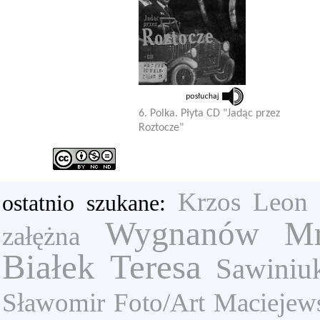
6. Polka. Płyta CD "Jadąc przez
Roztocze"
Krzos Leon
ostatnio szukane:
Wygnanów
Mr
załężna
Białek Teresa
Sawiniu
Sławomir
Foto/Art
Maciejew