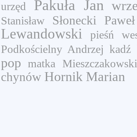
Pakuła Jan
wrze
urzęd
Słonecki Paweł
Stanisław
Lewandowski
pieśń wes
Podkościelny Andrzej
kadź
pop
matka
Mieszczakowsk
Hornik Marian
chynów