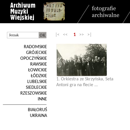
|< <<
1
>> >|
RADOMSKIE
GRÓJECKIE
OPOCZYŃSKIE
RAWSKIE
ŁOWICKIE
ŁÓDZKIE
1. Orkiestra ze Skrzyńska, Seta
LUBELSKIE
Antoni gra na flecie ...
SIEDLECKIE
RZESZOWSKIE
INNE
BIAŁORUŚ
UKRAINA