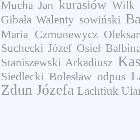
kurasiów
Mucha Jan
Wilk 
Ba
Gibała Walenty
sowiński
Maria
Czmunewycz Oleksan
Suchecki Józef
Osieł Balbin
Kas
Staniszewski Arkadiusz
L
Siedlecki Bolesław
odpus
Zdun Józefa
Lachtiuk Ul