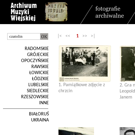
|< <<
1
>> >|
RADOMSKIE
GRÓJECKIE
OPOCZYŃSKIE
RAWSKIE
ŁOWICKIE
ŁÓDZKIE
LUBELSKIE
1. Pamiątkowe zdjęcie z
2. Gra 
SIEDLECKIE
chrzcin
Leopold
RZESZOWSKIE
Janem
INNE
BIAŁORUŚ
UKRAINA