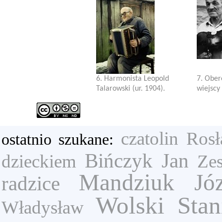
6. Harmonista Leopold
7. Ober
Talarowski (ur. 1904).
wiejscy
czatolin
Rosł
ostatnio szukane:
Bińczyk Jan
dzieckiem
Ze
Mandziuk Józ
radzice
Wolski Stan
Władysław