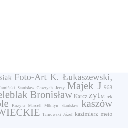
Foto-Art K. Łukaszewski,
siak
Majek J
968
amiński Stanisław
Gawrych Jerzy
eleblak Bronisław
zyt
Karcz
Marek
ole
kaszów
Kozyra Marceli
Mikityn Stanisław
IECKIE
kazimierz meto
Tarnowski Józef