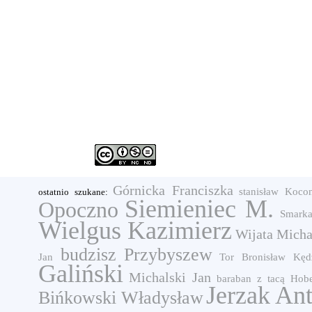
Górnicka Franciszka
stanisław
Koco
ostatnio szukane:
Siemieniec M.
Opoczno
Smarka
Wielgus Kazimierz
Wijata Micha
budzisz
Przybyszew
Jan
Tor Bronisław
Kęd
Galiński
Michalski Jan
baraban z tacą
Hobe
Jerzak An
Bińkowski Władysław