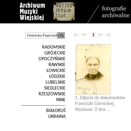
|< <<
1
>> >|
RADOMSKIE
GRÓJECKIE
OPOCZYŃSKIE
RAWSKIE
ŁOWICKIE
ŁÓDZKIE
LUBELSKIE
SIEDLECKIE
RZESZOWSKIE
1. Zdjęcie do dokumentów
INNE
Franciszki Górnickiej.
Wystawa "Z dna ...
BIAŁORUŚ
UKRAINA