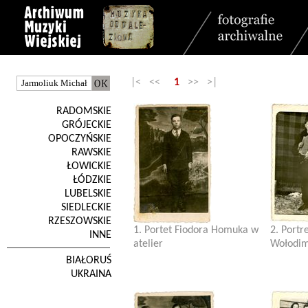
|< <<
1
>> >|
RADOMSKIE
GRÓJECKIE
OPOCZYŃSKIE
RAWSKIE
ŁOWICKIE
ŁÓDZKIE
LUBELSKIE
SIEDLECKIE
RZESZOWSKIE
1. Portet Fiodora Homuka w
2. Portr
INNE
atelier
Wołodim
BIAŁORUŚ
UKRAINA