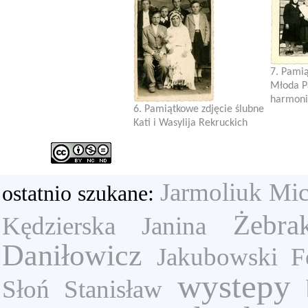
7. Pamią
Młoda Pa
harmonią
6. Pamiątkowe zdjęcie ślubne
Kati i Wasylija Rekruckich
Jarmoliuk Mic
ostatnio szukane:
Żebr
Kędzierska Janina
Daniłowicz
Jakubowski Fe
wystepy
Słoń Stanisław