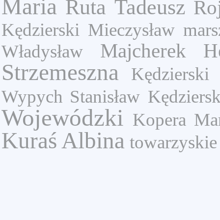
Maria
Ruta Tadeusz
Ro
Kędzierski Mieczysław
mars
Majcherek H
Władysław
Strzemeszna
Kędzierski
Wypych Stanisław
Kędziersk
Wojewódzki
Kopera Mar
Kuraś Albina
towarzyskie