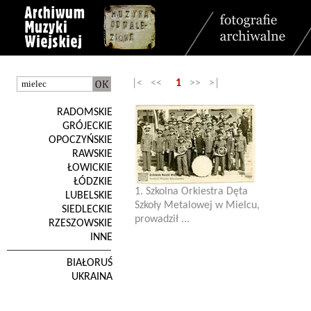
|< <<
1
>> >|
RADOMSKIE
GRÓJECKIE
OPOCZYŃSKIE
RAWSKIE
ŁOWICKIE
ŁÓDZKIE
1. Szkolna Orkiestra Dęta
LUBELSKIE
Szkoły Metalowej w Mielcu,
SIEDLECKIE
prowadził ...
RZESZOWSKIE
INNE
BIAŁORUŚ
UKRAINA