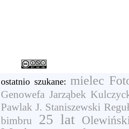
mielec
Fot
ostatnio szukane:
Genowefa
Jarząbek
Kulczyck
Pawlak J.
Staniszewski
Reguł
25 lat
Olewińsk
bimbru