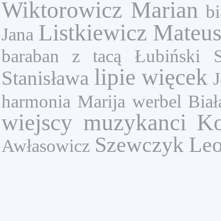
Wiktorowicz Marian
bi
Listkiewicz Mateu
Jana
baraban z tacą
Łubiński S
lipie
więcek
Stanisława
harmonia
Marija
werbel
Biał
wiejscy muzykanci
Ko
Szewczyk Le
Awłasowicz