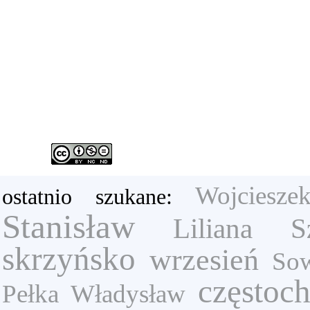
Wojciesze
ostatnio szukane:
Stanisław
Liliana Sz
skrzyńsko
wrzesień
Sow
częstoc
Pełka Władysław