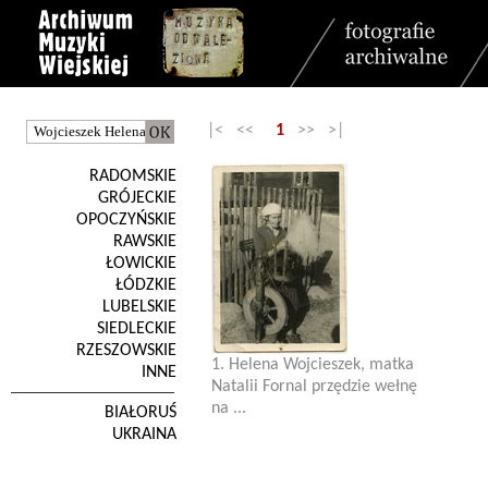
|< <<
1
>> >|
RADOMSKIE
GRÓJECKIE
OPOCZYŃSKIE
RAWSKIE
ŁOWICKIE
ŁÓDZKIE
LUBELSKIE
SIEDLECKIE
RZESZOWSKIE
1. Helena Wojcieszek, matka
INNE
Natalii Fornal przędzie wełnę
na ...
BIAŁORUŚ
UKRAINA