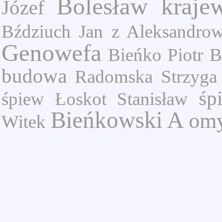
Bolesław kraje
Józef
Bździuch Jan z Aleksandro
Genowefa
Bieńko Piotr
B
budowa
Radomska
Strzyga 
śp
śpiew
Łoskot Stanisław
Bieńkowski A
om
Witek