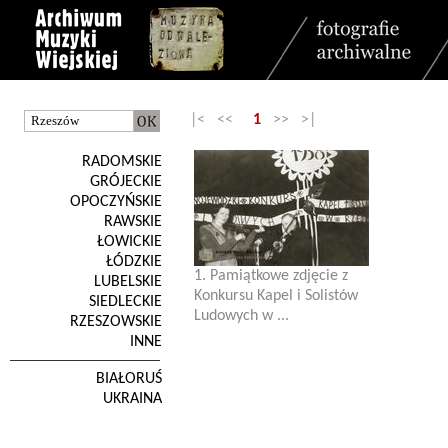
|< <<
1
>> >|
RADOMSKIE
GRÓJECKIE
OPOCZYŃSKIE
RAWSKIE
ŁOWICKIE
ŁÓDZKIE
1. Pamiątkowe zdjęcie z
LUBELSKIE
Konkursu Kapel i Solistów
SIEDLECKIE
Ludowych w ...
RZESZOWSKIE
INNE
BIAŁORUŚ
UKRAINA