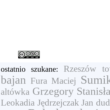
Rzeszów
to
ostatnio szukane:
Sumik
bajan
Fura Maciej
Grzegory Stanisł
altówka
Leokadia
Jędrzejczak Jan
dud