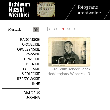
|< <<
1
>> >|
RADOMSKIE
GRÓJECKIE
OPOCZYŃSKIE
RAWSKIE
ŁOWICKIE
ŁÓDZKIE
LUBELSKIE
1. Gra Feliks Konecki, obok
SIEDLECKIE
siedzi trębacz Wionczek. "U ...
RZESZOWSKIE
INNE
BIAŁORUŚ
UKRAINA