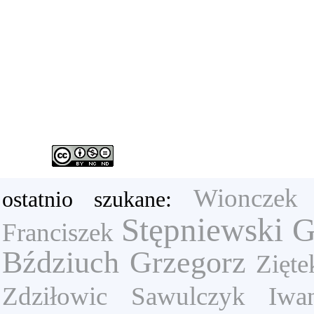
Wionczek
ostatnio szukane:
Stępniewski 
Franciszek
Bździuch Grzegorz
Zięt
Zdziłowic
Sawulczyk Iwa