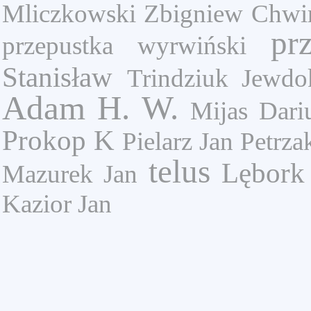
Mliczkowski Zbigniew
Chwi
pr
przepustka
wyrwiński
Stanisław
Trindziuk Jewdo
Adam
H. W.
Mijas Dari
Prokop K
Pielarz Jan
Petrza
telus
Lębork
Mazurek Jan
Kazior Jan