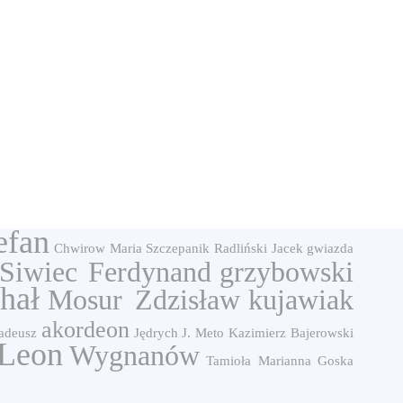
efan
Chwirow Maria
Szczepanik
Radliński Jacek
gwiazda
Siwiec Ferdynand
grzybowski
hał
Mosur Zdzisław
kujawiak
akordeon
adeusz
Jędrych J.
Meto Kazimierz
Bajerowski
Leon
Wygnanów
Tamioła Marianna
Goska