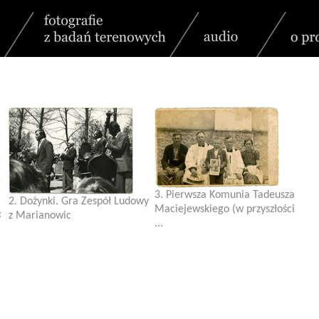
3. Pierwsza Komunia Tadeusza
2. Dożynki. Gra Zespół Ludowy
Maciejewskiego (w przyszłości
:
z Marianowic
...