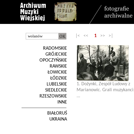
|< <<
1
>> >|
RADOMSKIE
GRÓJECKIE
OPOCZYŃSKIE
RAWSKIE
ŁOWICKIE
ŁÓDZKIE
1. Dożynki, Zespół Ludowy z
LUBELSKIE
Marianowic. Grali muzykanci
SIEDLECKIE
...
RZESZOWSKIE
INNE
BIAŁORUŚ
UKRAINA