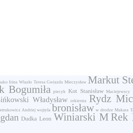
Markut St
ako Irina
Wlazło Teresa
Gwiazda Mieczysław
k Bogumiła
Kot Stanisław
piecyk
Maciejewscy
Rydz Mic
ińkowski Władysław
orkiestra
bronisław
etrukowicz Andriej
wojtyła
w drodze
Makara T
Winiarski M
Rek 
ogdan
Dudka Leon