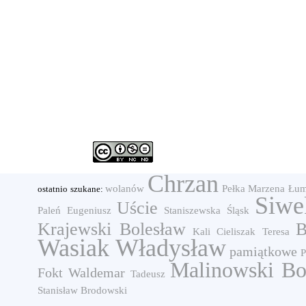
Chrzan
wolanów
Pełka Marzena
Łum
ostatnio szukane:
Siwe
Uście
Paleń Eugeniusz
Staniszewska
Śląsk
Krajewski Bolesław
B
Kali
Cieliszak Teresa
Wasiak Władysław
pamiątkowe
P
Malinowski B
Fokt Waldemar
Tadeusz
Stanisław
Brodowski