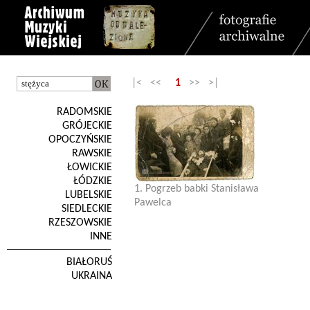
|< <<
1
>> >|
RADOMSKIE
GRÓJECKIE
OPOCZYŃSKIE
RAWSKIE
ŁOWICKIE
ŁÓDZKIE
1. Pogrzeb babki Stanisława
LUBELSKIE
Pawelca
SIEDLECKIE
RZESZOWSKIE
INNE
BIAŁORUŚ
UKRAINA