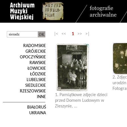
|< <<
1
>> >|
RADOMSKIE
GRÓJECKIE
OPOCZYŃSKIE
RAWSKIE
ŁOWICKIE
ŁÓDZKIE
2. Zdję
LUBELSKIE
urodzin
SIEDLECKIE
Fotograf
RZESZOWSKIE
1. Pamiątkowe zdjęcie dzieci
INNE
przed Domem Ludowym w
Zleszynie, ...
BIAŁORUŚ
UKRAINA