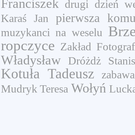
Franciszek
drugi dzień we
pierwsza komu
Karaś Jan
Brze
muzykanci na weselu
ropczyce
Zakład Fotograf
Władysław
Dróżdż Stani
Kotuła Tadeusz
zabawa
Wołyń
Mudryk Teresa
Lucka