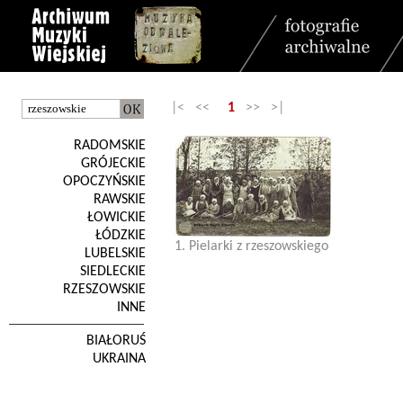
|< <<
1
>> >|
RADOMSKIE
GRÓJECKIE
OPOCZYŃSKIE
RAWSKIE
ŁOWICKIE
ŁÓDZKIE
1. Pielarki z rzeszowskiego
LUBELSKIE
SIEDLECKIE
RZESZOWSKIE
INNE
BIAŁORUŚ
UKRAINA