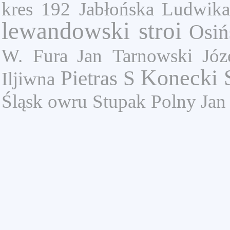
kres
192
Jabłońska Ludwik
lewandowski stroi
Osiń
W.
Fura Jan
Tarnowski Józ
Konecki
Pietras S
Iljiwna
Śląsk
owru
Stupak
Polny Jan