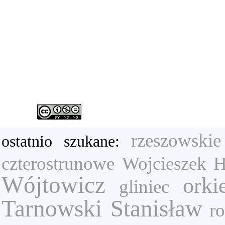
rzeszowskie
ostatnio szukane:
czterostrunowe
Wojcieszek H
Wójtowicz
orki
gliniec
Tarnowski Stanisław
r