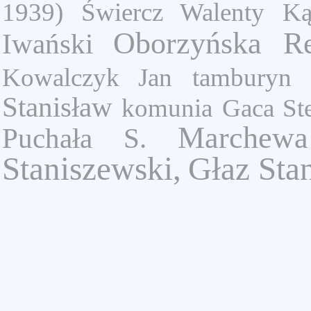
1939)
Świercz Walenty
Ką
Oborzyńska Re
Iwański
Kowalczyk Jan
tamburyn
Stanisław
komunia
Gaca St
Marchewa
Puchała S.
Staniszewski,
Głaz Sta