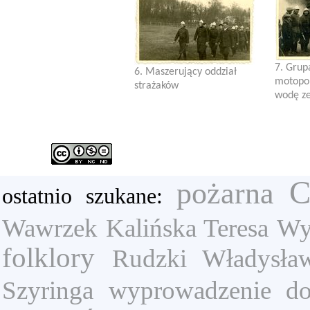
7. Grup
6. Maszerujący oddział
motopo
strażaków
wodę z
C
pożarna
ostatnio szukane:
Wawrzek
Kalińska Teresa
Wy
folklory
Rudzki Władysła
Szyringa
wyprowadzenie do