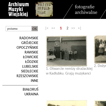
|< <<
1
2
>> >|
RADOMSKIE
GRÓJECKIE
OPOCZYŃSKIE
RAWSKIE
ŁOWICKIE
ŁÓDZKIE
2. Doży
LUBELSKIE
1. Otwarcie remizy strażackiej
SIEDLECKIE
w Kadłubku. Grają muzykanci
RZESZOWSKIE
INNE
BIAŁORUŚ
UKRAINA