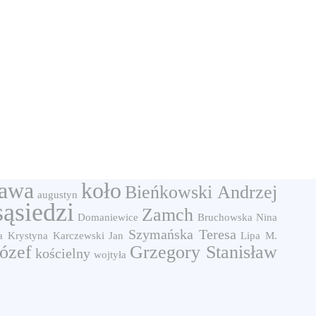
ława
koło
Bieńkowski Andrzej
augustyn
sąsiedzi
Zamch
Domaniewice
Bruchowska Nina
Szymańska Teresa
a Krystyna
Karczewski Jan
Lipa M.
Józef
Grzegory Stanisław
kościelny
wojtyła