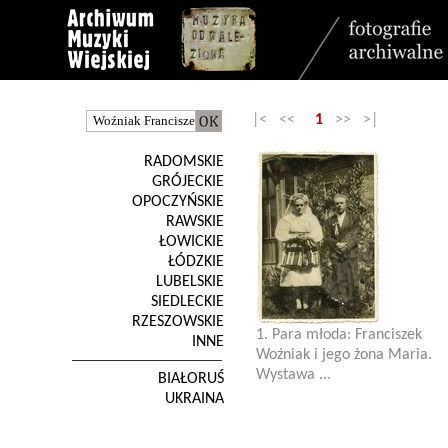
|< <<
1
>> >|
RADOMSKIE
GRÓJECKIE
OPOCZYŃSKIE
RAWSKIE
ŁOWICKIE
ŁÓDZKIE
LUBELSKIE
SIEDLECKIE
RZESZOWSKIE
1. Para młoda: Franciszek
INNE
Woźniak i jego żona Maria.
Wystawa ...
BIAŁORUŚ
UKRAINA