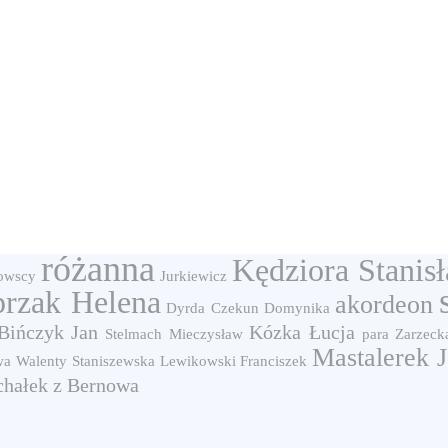
różanna
Kędziora Stanis
owscy
Jurkiewicz
rzak Helena
akordeon
Dyrda
Czekun Domynika
Bińczyk Jan
Kózka Łucja
Stelmach Mieczysław
para
Zarzeck
Mastalerek 
wa
Walenty
Staniszewska
Lewikowski Franciszek
hałek z Bernowa