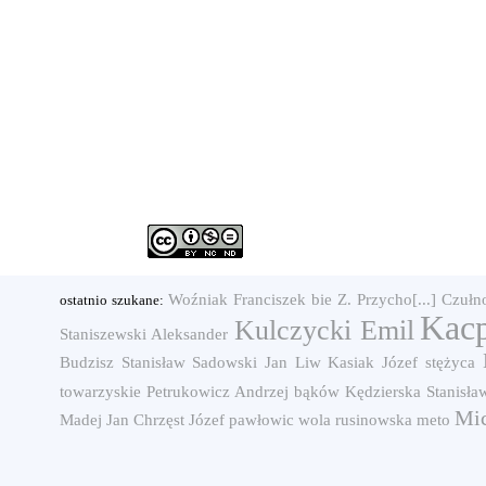
Woźniak Franciszek
bie
Z. Przycho[...]
Czułn
ostatnio szukane:
Kacp
Kulczycki Emil
Staniszewski Aleksander
Budzisz Stanisław
Sadowski Jan
Liw
Kasiak Józef
stężyca
towarzyskie
Petrukowicz Andrzej
bąków
Kędzierska Stanisła
Mic
Madej Jan
Chrzęst Józef
pawłowic
wola rusinowska
meto