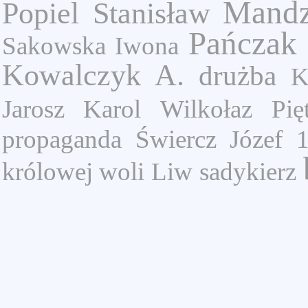
Mandz
Popiel Stanisław
Pańczak 
Sakowska Iwona
Kowalczyk A.
drużba
K
Jarosz Karol
Wilkołaz
Pię
propaganda
Świercz Józef
królowej woli
Liw
sadykierz