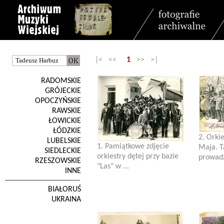
|< <<
1
>> >|
RADOMSKIE
GRÓJECKIE
OPOCZYŃSKIE
RAWSKIE
ŁOWICKIE
ŁÓDZKIE
2. Orkie
LUBELSKIE
1. Pamiątkowe zdjęcie
Maja. T
SIEDLECKIE
orkiestry dętej przy bazie
prowadzi
RZESZOWSKIE
"Las" w ...
INNE
BIAŁORUŚ
UKRAINA