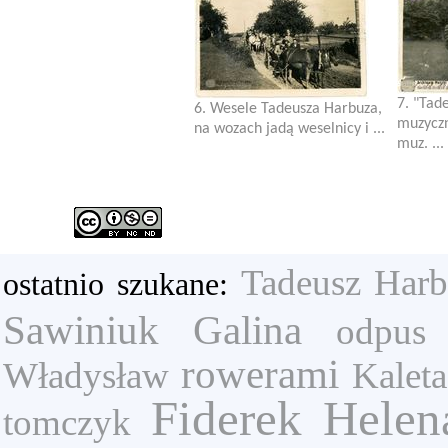
7. "Tad
6. Wesele Tadeusza Harbuza,
muzyczn
na wozach jadą weselnicy i ...
muz. ...
Tadeusz Har
ostatnio szukane:
Sawiniuk Galina
odpus
rowerami
Władysław
Kaleta
Fiderek Helen
tomczyk