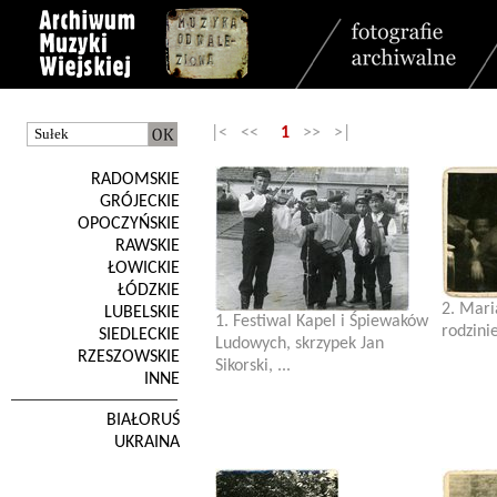
|< <<
1
>> >|
RADOMSKIE
GRÓJECKIE
OPOCZYŃSKIE
RAWSKIE
ŁOWICKIE
ŁÓDZKIE
2. Mari
LUBELSKIE
1. Festiwal Kapel i Śpiewaków
rodzini
SIEDLECKIE
Ludowych, skrzypek Jan
RZESZOWSKIE
Sikorski, ...
INNE
BIAŁORUŚ
UKRAINA