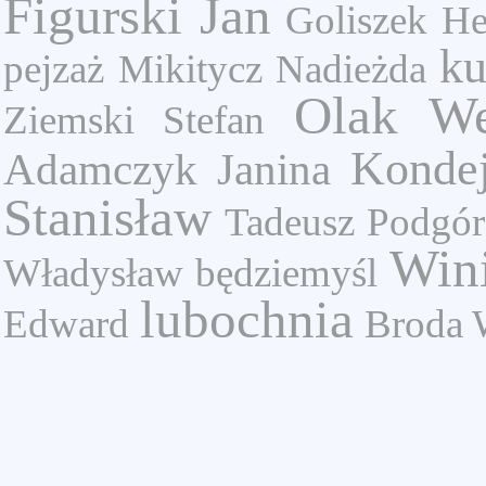
Figurski Jan
Goliszek He
ku
pejzaż
Mikitycz Nadieżda
Olak We
Ziemski Stefan
Kondej
Adamczyk Janina
Stanisław
Tadeusz Podgór
Wini
Władysław
będziemyśl
lubochnia
Edward
Broda 