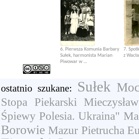
6. Pierwsza Komunia Barbary
7. Spot
Sułek, harmonista Marian
z Wacł
Piwowar w ...
Sułek
Moc
ostatnio szukane:
Stopa
Piekarski Mieczysław
Śpiewy Polesia. Ukraina"
Ma
Borowie
Mazur
Pietrucha E